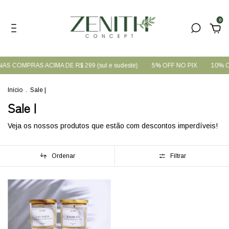
0
S COMPRAS ACIMA DE R$ 299 (sul e sudeste)
5% OFF NO PIX
10% OF
Início
.
Sale |
Sale |
Veja os nossos produtos que estão com descontos imperdíveis!
Ordenar
Filtrar