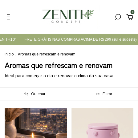
0
H10"
FRETE GRÁTIS NAS COMPRAS ACIMA DE R$ 299 (sul e sudeste)
5
Início
.
Aromas que refrescam e renovam
Aromas que refrescam e renovam
Ideal para começar o dia e renovar o clima da sua casa
Ordenar
Filtrar